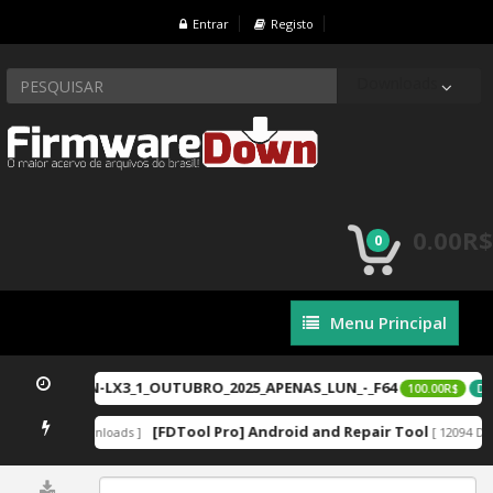
Entrar
Registo
Downloads
0.00R$
0
Menu
Menu Principal
Principal
-LX2_ou_LGN-LX3_1_OUTUBRO_2025_APENAS_LUN_-_F64
100.00R$
DE
zip
[FDTool Pro] Android and Repair Tool
[ 12929 Downloads ]
[ 12094 Do
0%