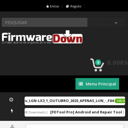
Entrar
Registo
Downloads
0.00R$
0
Menu
Menu Principal
Principal
 LGN-LX2_ou_LGN-LX3_1_OUTUBRO_2025_APENAS_LUN_-_F64
100.00R$
1.8.zip
[FDTool Pro] Android and Repair Tool
[ 12898 Downloads ]
[ 12
0%