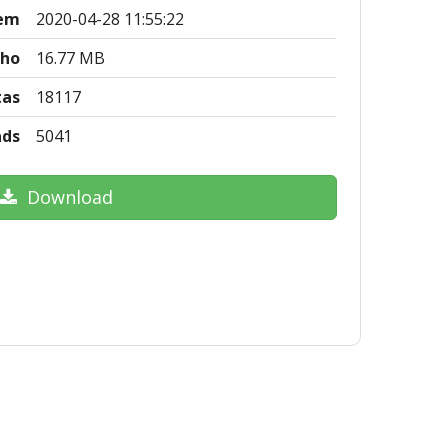
 em
2020-04-28 11:55:22
ho
16.77 MB
tas
18117
ads
5041
Download