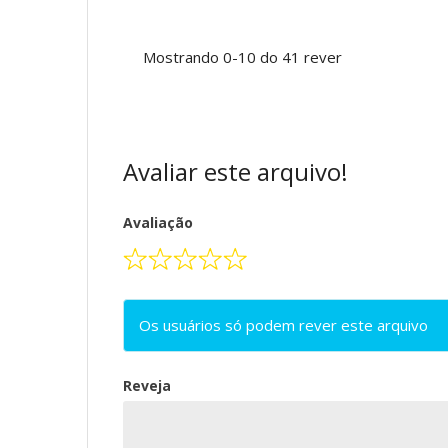
Mostrando
0-10
do
41
rever
Avaliar este arquivo!
Avaliação
Os usuários só podem rever este arquivo
Reveja