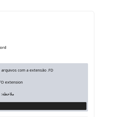
word
e arquivos com a extensão .FD
.FD extension
ملاحظة: 