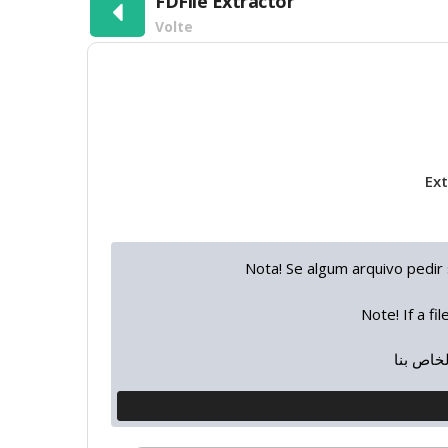
FDFile Extractor
Volte
Ext
Nota! Se algum arquivo pedir
Note! If a f
خاص بنا