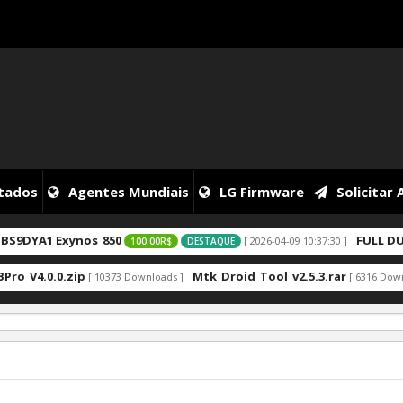
itados
Agentes Mundiais
LG Firmware
Solicitar
nos_850
FULL DUMP MOTO G3
[ 2026-04-09 10:37:30 ]
100.00R$
DESTAQUE
ip
Mtk_Droid_Tool_v2.5.3.rar
Phoen
[ 10373 Downloads ]
[ 6316 Downloads ]