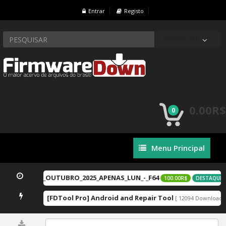
Entrar
Registo
Downloads
0.00R$
0
Menu
Menu Principal
Principal
u_LGN-LX3_1_OUTUBRO_2025_APENAS_LUN_-_F64
100.00R$
DESTAQUE
[FDTool Pro] Android and Repair Tool
19 Downloads ]
[ 12094 Downloads ]
0%