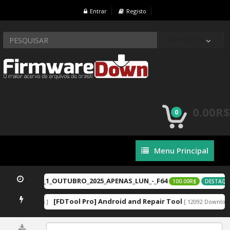
Entrar
Registo
Downloads
0.00R$
0
Menu
Menu Principal
Principal
ou_LGN-LX3_1_OUTUBRO_2025_APENAS_LUN_-_F64
100.00R$
DESTAQUE
[FDTool Pro] Android and Repair Tool
12909 Downloads ]
[ 12092 Download
0%