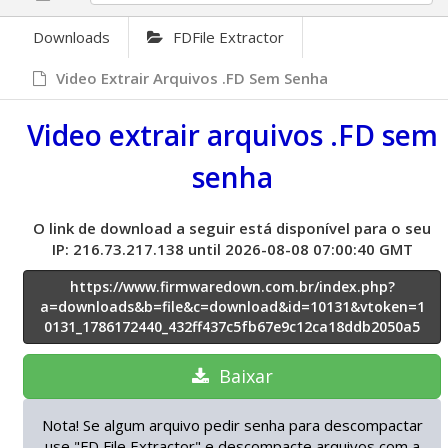
Downloads
FDFile Extractor
Video Extrair Arquivos .FD Sem Senha
Video extrair arquivos .FD sem
senha
O link de download a seguir está disponível para o seu
IP: 216.73.217.138 until 2026-08-08 07:00:40 GMT
https://www.firmwaredown.com.br/index.php?
a=downloads&b=file&c=download&id=10131&vtoken=1
0131_1786172440_432ff437c5fb67e9c12ca18ddb2050a5
Baixar
Nota! Se algum arquivo pedir senha para descompactar
use "FD File Extractor" e descompacte arquivos com a